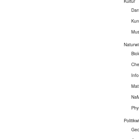
Kultur
Dar
Kun
Mus
Naturwi
Biol
Che
Info
Mat
NaM
Phy
Politik
Geo