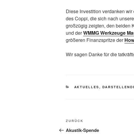
Diese Investition verdanken wir
des Coppi, die sich nach unse
großzügig zeigten, den beiden
und der
WMMG Werkzeuge Mas
größeren Finanzspritze der
How
Wir sagen Danke für die tatkräft
KATEGORIEN
AKTUELLES
,
DARSTELLENDE
Beitragsnavigation
Vorheriger
ZURÜCK
Beitrag
Akustik-Spende