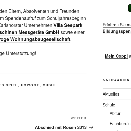
 den Eltern, Absolventen und Freunden
rem
Spendenaufruf
zum Schuljahresbeginn
 Karlshorster Unternehmen
Villa Seepark
Erfahren Sie m
Bildungsspen
chinen Messgeräte GmbH
sowie einer
oge Wohnungsbaugesellschaft
.
ige Unterstützung!
Mein Coppi
a
KATEGORIEN
S SPIEL
,
HOWOGE
,
MUSIK
Aktuelles
Schule
Abitur
Nächster
WEITER
Fachbereic
Beitrag
Abschied mit Rosen 2013