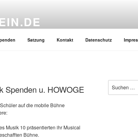
EIN.DE
oppi Gymnasium e.V.
penden
Satzung
Kontakt
Datenschutz
Impre
Suchen
ank Spenden u. HOWOGE
nach:
Schüler auf die mobile Bühne
ere:
es Musik 10 präsentierten ihr Musical
geschafften Bühne.