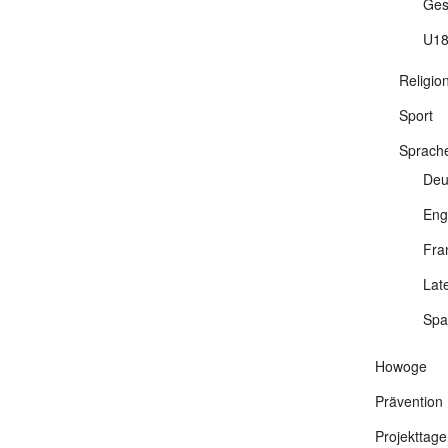
Ges
U18
Religio
Sport
Sprach
Deu
Eng
Fra
Lat
Spa
Howoge
Prävention
Projekttage