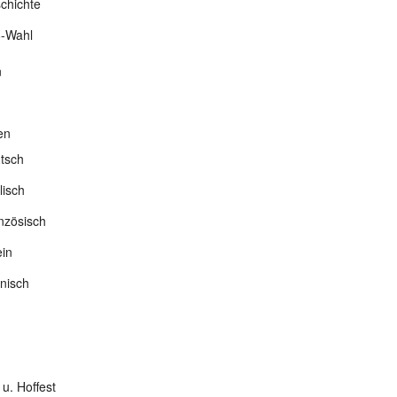
chichte
-Wahl
n
en
tsch
lisch
nzösisch
ein
nisch
 u. Hoffest