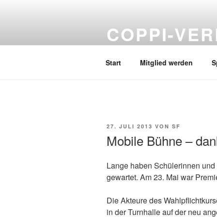
Zum
Inhalt
COPPI-VER
springen
Förderverein Hans und Hilde C
Start
Mitglied werden
S
VERÖFFENTLICHT
27. JULI 2013
VON
SF
AM
Mobile Bühne – d
Lange haben Schülerinnen und 
gewartet. Am 23. Mai war Premi
Die Akteure des Wahlpflichtkurs
in der Turnhalle auf der neu an