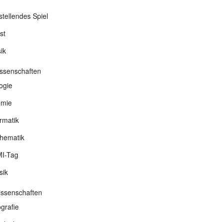
stellendes Spiel
st
ik
ssenschaften
ogie
mie
rmatik
hematik
I-Tag
sik
wissenschaften
grafie