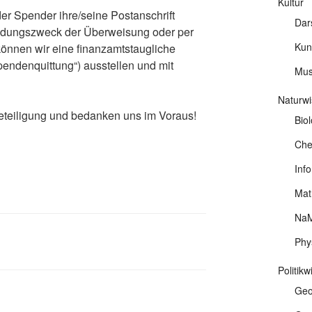
Kultur
er Spender ihre/seine Postanschrift
Dar
endungszweck der Überweisung oder per
Kun
können wir eine finanzamtstaugliche
ndenquittung“) ausstellen und mit
Mus
Naturwi
Beteiligung und bedanken uns im Voraus!
Biol
Che
Info
Mat
NaM
Phy
Politik
Geo