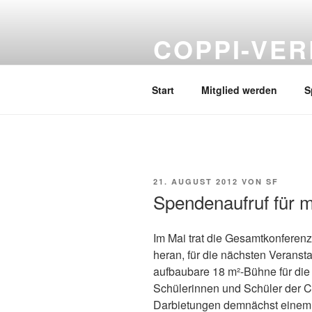
Zum
Inhalt
COPPI-VER
springen
Förderverein Hans und Hilde C
Start
Mitglied werden
S
VERÖFFENTLICHT
21. AUGUST 2012
VON
SF
AM
Spendenaufruf für 
Im Mai trat die Gesamtkonfere
heran, für die nächsten Verans
aufbaubare 18 m²-Bühne für die 
Schülerinnen und Schüler der C
Darbietungen demnächst einem 