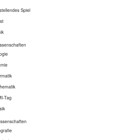
stellendes Spiel
st
ik
ssenschaften
ogie
mie
rmatik
hematik
I-Tag
sik
wissenschaften
grafie