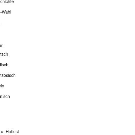
chichte
-Wahl
n
en
tsch
lisch
nzösisch
ein
nisch
 u. Hoffest