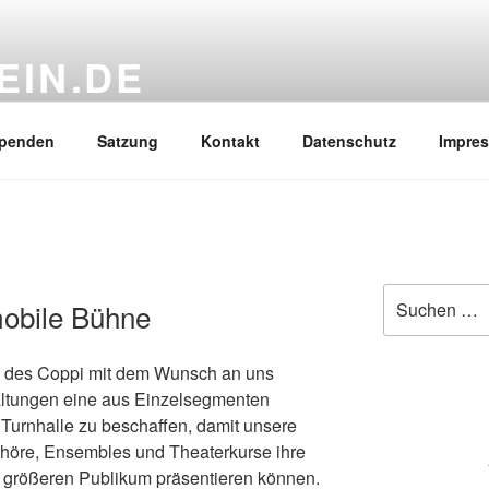
EIN.DE
oppi Gymnasium e.V.
penden
Satzung
Kontakt
Datenschutz
Impre
Suchen
mobile Bühne
nach:
nz des Coppi mit dem Wunsch an uns
taltungen eine aus Einzelsegmenten
Turnhalle zu beschaffen, damit unsere
höre, Ensembles und Theaterkurse ihre
größeren Publikum präsentieren können.