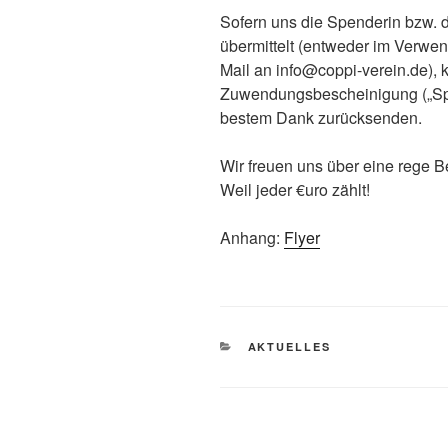
Sofern uns die Spenderin bzw. d
übermittelt (entweder im Verw
Mail an info@coppi-verein.de), 
Zuwendungsbescheinigung („Spe
bestem Dank zurücksenden.
Wir freuen uns über eine rege 
Weil jeder €uro zählt!
Anhang:
Flyer
KATEGORIEN
AKTUELLES