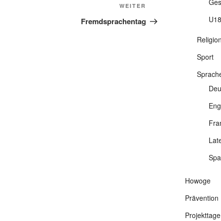
Ges
Nächster
WEITER
Beitrag
U18
Fremdsprachentag
Religio
Sport
Sprach
Deu
Eng
Fra
Lat
Spa
Howoge
Prävention
Projekttage