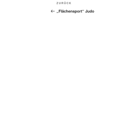
Beitragsnavigation
Vorheriger
ZURÜCK
Beitrag
„Flächensport“ Judo