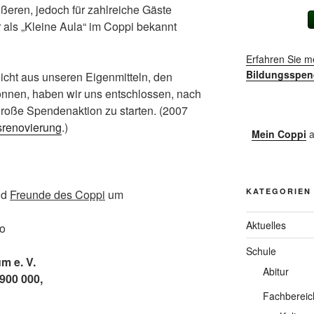
ößeren, jedoch für zahlreiche Gäste
 als „Kleine Aula“ im Coppi bekannt
Erfahren Sie m
Bildungsspen
icht aus unseren Eigenmitteln, den
können, haben wir uns entschlossen, nach
große Spendenaktion zu starten. (2007
renovierung
.)
Mein Coppi
a
KATEGORIEN
nd
Freunde des Coppi
um
Aktuelles
to
Schule
m e. V.
Abitur
900 000,
Fachbereic