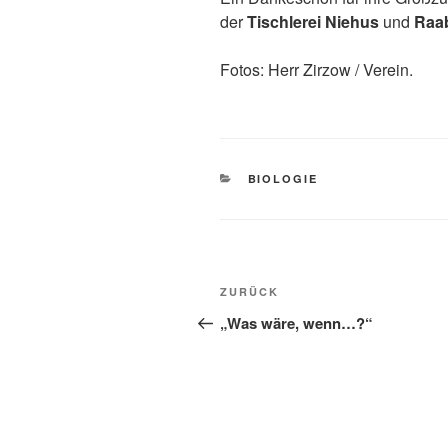
der
Tischlerei Niehus
und
Raa
Fotos: Herr Zirzow / Verein.
KATEGORIEN
BIOLOGIE
Beitragsnavigation
Vorheriger
ZURÜCK
Beitrag
„Was wäre, wenn…?“