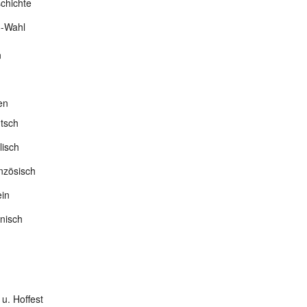
chichte
-Wahl
n
en
tsch
lisch
nzösisch
ein
nisch
 u. Hoffest