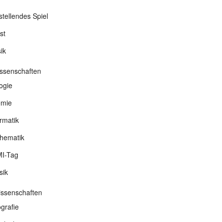
stellendes Spiel
st
ik
ssenschaften
ogie
mie
rmatik
hematik
I-Tag
sik
wissenschaften
grafie