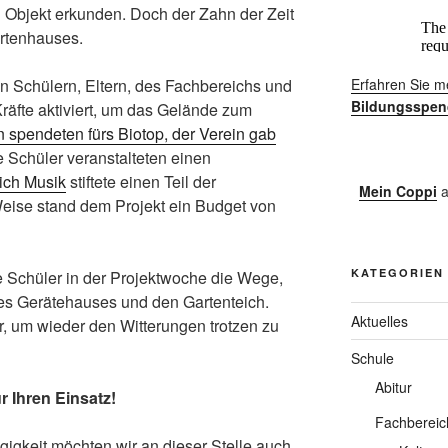
Objekt erkunden. Doch der Zahn der Zeit
rtenhauses.
n Schülern, Eltern, des Fachbereichs und
Erfahren Sie m
Bildungsspen
räfte aktiviert, um das Gelände zum
n spendeten fürs Biotop, der Verein gab
 Schüler veranstalteten einen
ich Musik
stiftete einen Teil der
Mein Coppi
a
Weise stand dem Projekt ein Budget von
KATEGORIEN
ie Schüler in der Projektwoche die Wege,
des Gerätehauses und den Gartenteich.
Aktuelles
r, um wieder den Witterungen trotzen zu
Schule
Abitur
r Ihren Einsatz!
Fachbereic
igkeit möchten wir an dieser Stelle auch