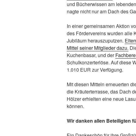
und Bücherwissen am lebenden 
nagte nicht nur am Dach des Ga
In einer gemeinsamen Aktion vo
des Fördervereins wurden alle K
Jubiläum herauszuputzen.
Elter
Mittel seiner Mitglieder dazu.
Die
Kuchenbasar, und der
Fachbere
Schulkonzerterlöse. Auf diese 
1.010 EUR zur Verfügung.
Mit diesen Mitteln erneuerten d
die Kräuterterrasse, das Dach 
Hölzer erhielten eine neue Lasu
können.
Wir danken allen Beteiligten fü
Ein Dankeschön für ihre Großzüg