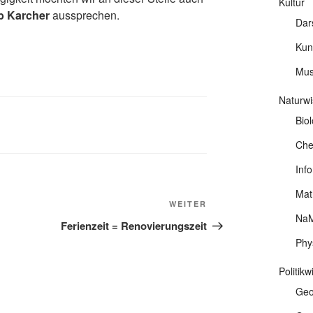
Kultur
b Karcher
aussprechen.
Dar
Kun
Mus
Naturwi
Biol
Che
Info
Mat
Nächster
WEITER
NaM
Beitrag
Ferienzeit = Renovierungszeit
Phy
Politik
Geo