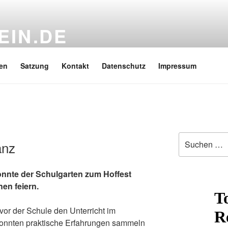
EIN.DE
oppi Gymnasium e.V.
en
Satzung
Kontakt
Datenschutz
Impressum
Suchen
anz
nach:
nnte der Schulgarten zum Hoffest
en feiern.
vor der Schule den Unterricht im
konnten praktische Erfahrungen sammeln