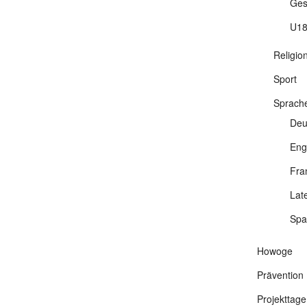
Ges
U18
Religio
Sport
Sprach
Deu
Eng
Fra
Lat
Spa
Howoge
Prävention
Projekttage