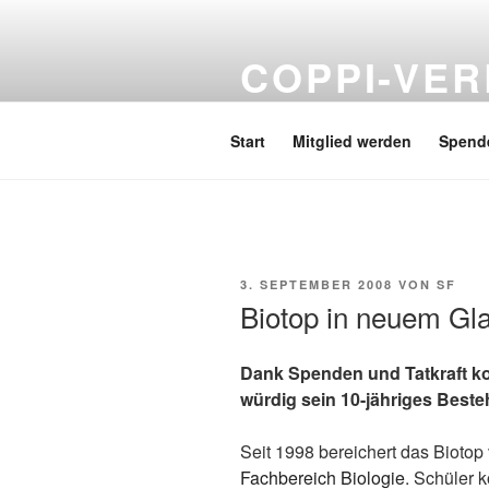
Zum
Inhalt
COPPI-VER
springen
Förderverein Hans und Hilde C
Start
Mitglied werden
Spend
VERÖFFENTLICHT
3. SEPTEMBER 2008
VON
SF
AM
Biotop in neuem Gl
Dank Spenden und Tatkraft ko
würdig sein 10-jähriges Besteh
Seit 1998 bereichert das Biotop 
Fachbereich Biologie
. Schüler 