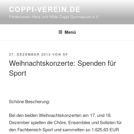
Zum
COPPI-VEREIN.DE
Inhalt
Förderverein Hans und Hilde Coppi Gymnasium e.V.
springen
Menü
VERÖFFENTLICHT
27. DEZEMBER 2013
VON
SF
AM
Weihnachtskonzerte: Spenden für
Sport
Schöne Bescherung:
Bei den beiden Weihnachtskonzerten am 17. und 18.
Dezember spielten die Chöre, Ensembles und Solisten für
den Fachbereich Sport und sammelten so 1.625,63 EUR