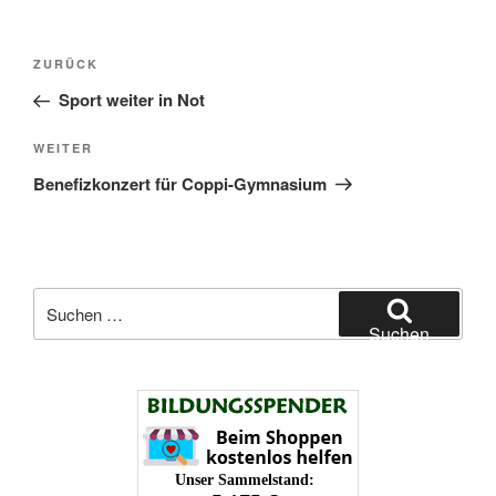
Beitragsnavigation
Vorheriger
ZURÜCK
Beitrag
Sport weiter in Not
Nächster
WEITER
Beitrag
Benefizkonzert für Coppi-Gymnasium
Suchen
nach:
Suchen