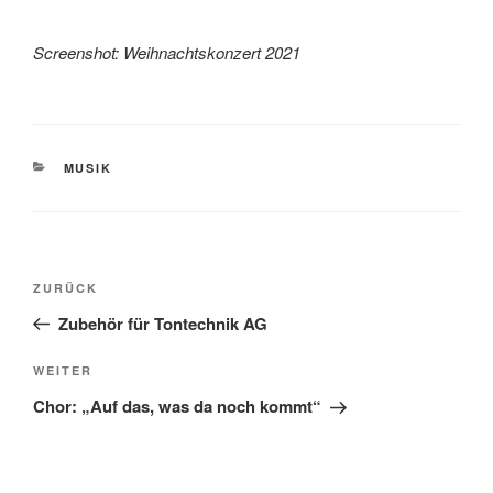
Screenshot: Weihnachtskonzert 2021
KATEGORIEN
MUSIK
Beitragsnavigation
Vorheriger
ZURÜCK
Beitrag
Zubehör für Tontechnik AG
Nächster
WEITER
Beitrag
Chor: „Auf das, was da noch kommt“