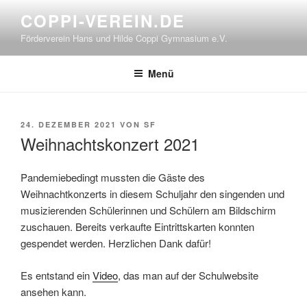
Zum
COPPI-VEREIN.DE
Inhalt
Förderverein Hans und Hilde Coppi Gymnasium e.V.
springen
Menü
VERÖFFENTLICHT
24. DEZEMBER 2021
VON
SF
AM
Weihnachtskonzert 2021
Pandemiebedingt mussten die Gäste des
Weihnachtkonzerts in diesem Schuljahr den singenden und
musizierenden Schülerinnen und Schülern am Bildschirm
zuschauen. Bereits verkaufte Eintrittskarten konnten
gespendet werden. Herzlichen Dank dafür!
Es entstand ein
Video
, das man auf der Schulwebsite
ansehen kann.