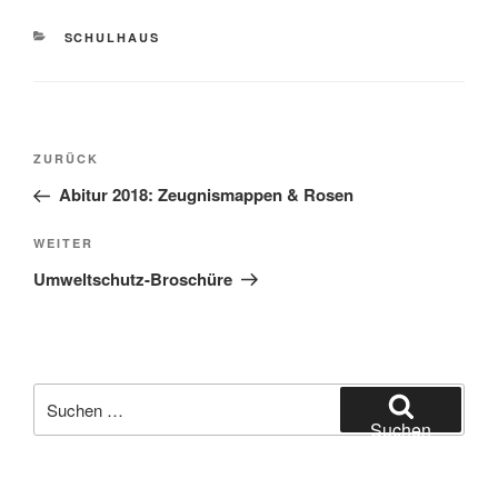
KATEGORIEN
SCHULHAUS
Beitragsnavigation
Vorheriger
ZURÜCK
Beitrag
Abitur 2018: Zeugnismappen & Rosen
Nächster
WEITER
Beitrag
Umweltschutz-Broschüre
Suchen
nach:
Suchen