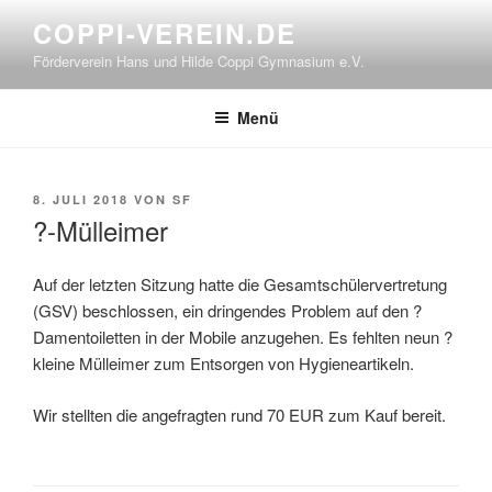
Zum
COPPI-VEREIN.DE
Inhalt
Förderverein Hans und Hilde Coppi Gymnasium e.V.
springen
Menü
VERÖFFENTLICHT
8. JULI 2018
VON
SF
AM
?-Mülleimer
Auf der letzten Sitzung hatte die Gesamtschülervertretung
(GSV) beschlossen, ein dringendes Problem auf den ?
Damentoiletten in der Mobile anzugehen. Es fehlten neun ?️
kleine Mülleimer zum Entsorgen von Hygieneartikeln.
Wir stellten die angefragten rund 70 EUR zum Kauf bereit.