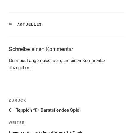
KATEGORIEN
AKTUELLES
Schreibe einen Kommentar
Du musst
angemeldet
sein, um einen Kommentar
abzugeben.
Beitragsnavigation
Vorheriger
ZURÜCK
Beitrag
Teppich für Darstellendes Spiel
Nächster
WEITER
Beitrag
Flyer zum „Tag der offenen Tür“