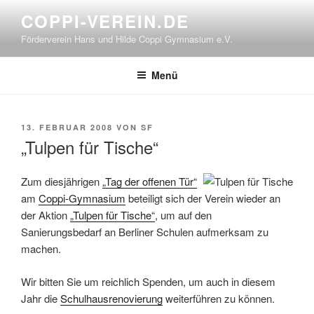
Zum
COPPI-VEREIN.DE
Inhalt
Förderverein Hans und Hilde Coppi Gymnasium e.V.
springen
Menü
VERÖFFENTLICHT
13. FEBRUAR 2008
VON
SF
AM
„Tulpen für Tische“
Zum diesjährigen
„Tag der offenen Tür“
am
Coppi-Gymnasium
beteiligt sich der Verein wieder an
der Aktion
„Tulpen für Tische“
, um auf den
Sanierungsbedarf an Berliner Schulen aufmerksam zu
machen.
Wir bitten Sie um reichlich Spenden, um auch in diesem
Jahr die
Schulhausrenovierung
weiterführen zu können.