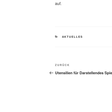
auf.
KATEGORIEN
AKTUELLES
Beitragsnavigation
Vorheriger
ZURÜCK
Beitrag
Utensilien für Darstellendes Spie