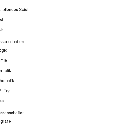
stellendes Spiel
st
ik
ssenschaften
ogie
mie
rmatik
hematik
I-Tag
sik
wissenschaften
grafie