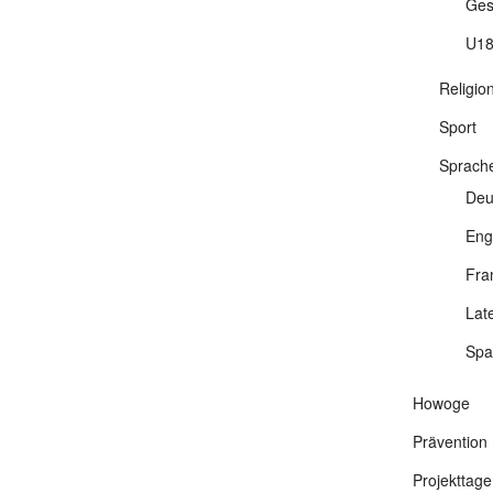
Ges
U18
Religio
Sport
Sprach
Deu
Eng
Fra
Lat
Spa
Howoge
Prävention
Projekttage