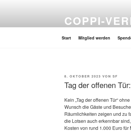
Zum
Inhalt
COPPI-VER
springen
Förderverein Hans und Hilde C
Start
Mitglied werden
Spend
VERÖFFENTLICHT
8. OKTOBER 2023
VON
SF
AM
Tag der offenen Tür:
Kein „Tag der offenen Tür“ ohne
Wunsch die Gäste und Besucher
Räumlichkeiten zeigen und zu fa
die Lotsen auch erkennbar sind, 
Kosten von rund 1.000 Euro für 