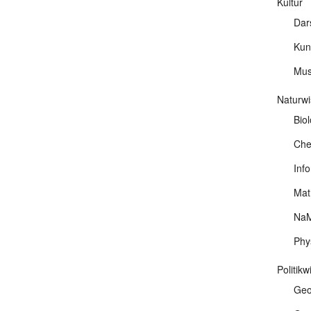
Kultur
Dar
Kun
Mus
Naturwi
Biol
Che
Info
Mat
NaM
Phy
Politik
Geo