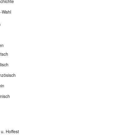
chichte
-Wahl
n
en
tsch
lisch
nzösisch
ein
nisch
 u. Hoffest