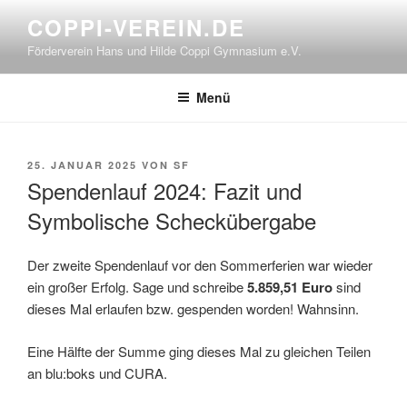
Zum
COPPI-VEREIN.DE
Inhalt
Förderverein Hans und Hilde Coppi Gymnasium e.V.
springen
Menü
VERÖFFENTLICHT
25. JANUAR 2025
VON
SF
AM
Spendenlauf 2024: Fazit und
Symbolische Scheckübergabe
Der zweite Spendenlauf vor den Sommerferien war wieder
ein großer Erfolg. Sage und schreibe
5.859,51 Euro
sind
dieses Mal erlaufen bzw. gespenden worden! Wahnsinn.
Eine Hälfte der Summe ging dieses Mal zu gleichen Teilen
an blu:boks und CURA.