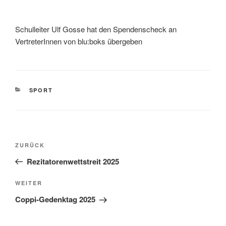
Schulleiter Ulf Gosse hat den Spendenscheck an
VertreterInnen von blu:boks übergeben
KATEGORIEN
SPORT
Beitragsnavigation
Vorheriger
ZURÜCK
Beitrag
Rezitatorenwettstreit 2025
Nächster
WEITER
Beitrag
Coppi-Gedenktag 2025