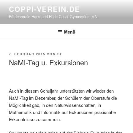
Zum
COPPI-VEREIN.DE
Inhalt
Förderverein Hans und Hilde Coppi Gymnasium e.V.
springen
Menü
VERÖFFENTLICHT
7. FEBRUAR 2015
VON
SF
AM
NaMI-Tag u. Exkursionen
Auch in diesem Schuljahr unterstützten wir wieder den
NaMI-Tag im Dezember, der Schülern der Oberstufe die
Möglichkeit gab, in den Naturwissenschaften, in
Mathematik und Informatik auf Exkursionen praxisnahe
Erkenntnisse zu sammeln.
So konnte beispielsweise auf der Biologie-Exkursion in den