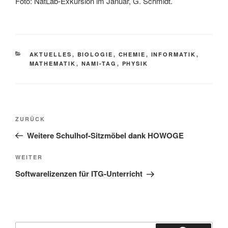
Foto: NatLab-Exkursion im Januar, G. Schmidt.
KATEGORIEN
AKTUELLES
,
BIOLOGIE
,
CHEMIE
,
INFORMATIK
,
MATHEMATIK
,
NAMI-TAG
,
PHYSIK
Beitragsnavigation
Vorheriger
ZURÜCK
Beitrag
Weitere Schulhof-Sitzmöbel dank HOWOGE
Nächster
WEITER
Beitrag
Softwarelizenzen für ITG-Unterricht
Suchen