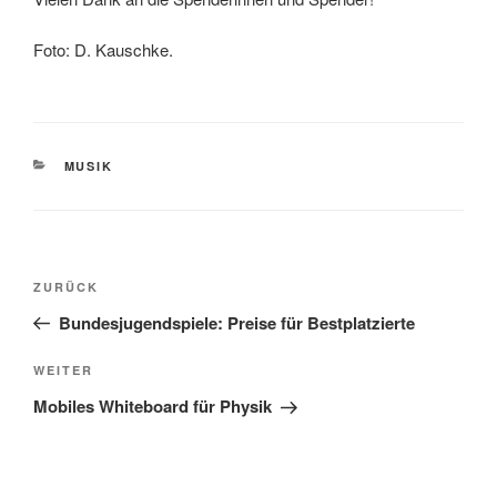
Foto: D. Kauschke.
KATEGORIEN
MUSIK
Beitragsnavigation
Vorheriger
ZURÜCK
Beitrag
Bundesjugendspiele: Preise für Bestplatzierte
Nächster
WEITER
Beitrag
Mobiles Whiteboard für Physik