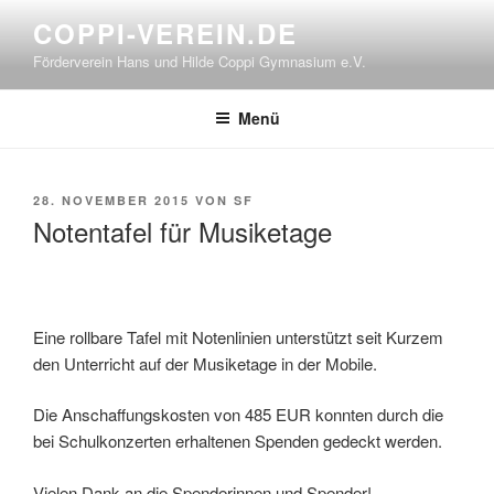
Zum
COPPI-VEREIN.DE
Inhalt
Förderverein Hans und Hilde Coppi Gymnasium e.V.
springen
Menü
VERÖFFENTLICHT
28. NOVEMBER 2015
VON
SF
AM
Notentafel für Musiketage
Eine rollbare Tafel mit Notenlinien unterstützt seit Kurzem
den Unterricht auf der Musiketage in der Mobile.
Die Anschaffungskosten von 485 EUR konnten durch die
bei Schulkonzerten erhaltenen Spenden gedeckt werden.
Vielen Dank an die Spenderinnen und Spender!