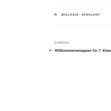
KATEGORIEN
BIOLOGIE
,
SCHULHOF
Beitragsnavigation
Vorheriger
ZURÜCK
Beitrag
Willkommensmappen für 7. Klas