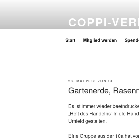
Zum
Inhalt
COPPI-VER
springen
Förderverein Hans und Hilde C
Start
Mitglied werden
Spend
VERÖFFENTLICHT
28. MAI 2018
VON
SF
AM
Gartenerde, Rasen
Es ist immer wieder beeindruck
„Heft des Handelns“ in die Han
Umfeld gestalten.
Eine Gruppe aus der 10a hat vor