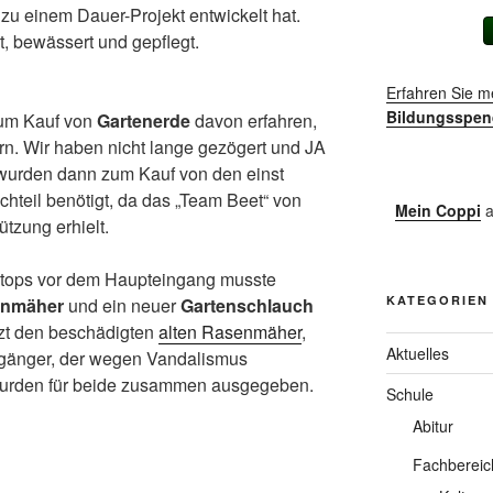
 zu einem Dauer-Projekt entwickelt hat.
rt, bewässert und gepflegt.
Erfahren Sie m
Bildungsspen
zum Kauf von
Gartenerde
davon erfahren,
n. Wir haben nicht lange gezögert und JA
 wurden dann zum Kauf von den einst
hteil benötigt, da das „Team Beet“ von
Mein Coppi
a
tzung erhielt.
iotops vor dem Haupteingang musste
KATEGORIEN
nmäher
und ein neuer
Gartenschlauch
tzt den beschädigten
alten Rasenmäher
,
Aktuelles
rgänger, der wegen Vandalismus
wurden für beide zusammen ausgegeben.
Schule
Abitur
Fachbereic