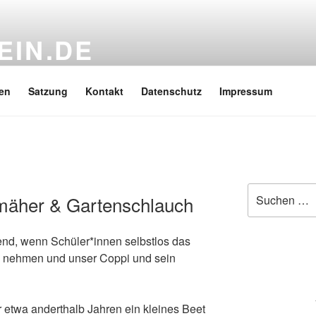
EIN.DE
oppi Gymnasium e.V.
en
Satzung
Kontakt
Datenschutz
Impressum
Suchen
mäher & Gartenschlauch
nach:
end, wenn Schüler*innen selbstlos das
d nehmen und unser Coppi und sein
 etwa anderthalb Jahren ein kleines Beet