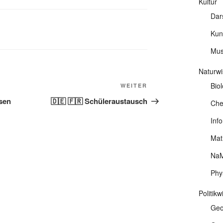
Kultur
Dar
Kun
Mus
Naturwi
Biol
Nächster
WEITER
Beitrag
sen
🇩🇪 🇫🇷 Schüleraustausch
Che
Info
Mat
NaM
Phy
Politik
Geo