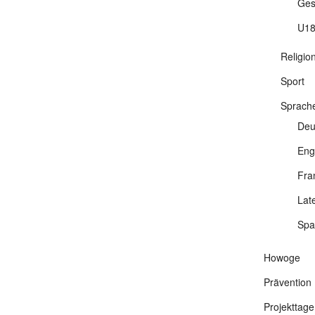
Ges
U18
Religio
Sport
Sprach
Deu
Eng
Fra
Lat
Spa
Howoge
Prävention
Projekttage