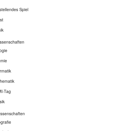
stellendes Spiel
st
ik
ssenschaften
ogie
mie
rmatik
hematik
I-Tag
sik
wissenschaften
grafie