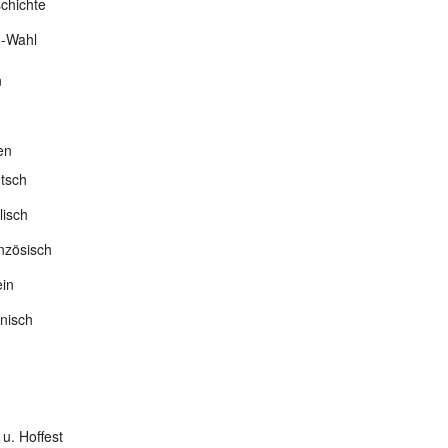
chichte
-Wahl
n
en
tsch
lisch
nzösisch
ein
nisch
 u. Hoffest