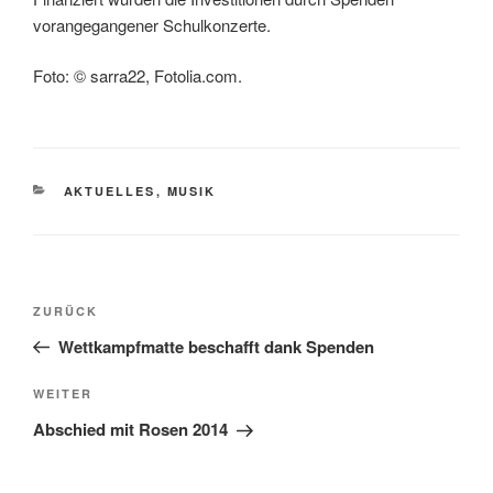
vorangegangener Schulkonzerte.
Foto: © sarra22, Fotolia.com.
KATEGORIEN
AKTUELLES
,
MUSIK
Beitragsnavigation
Vorheriger
ZURÜCK
Beitrag
Wettkampfmatte beschafft dank Spenden
Nächster
WEITER
Beitrag
Abschied mit Rosen 2014