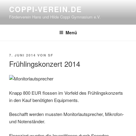
Zum
COPPI-VEREIN.DE
Inhalt
Förderverein Hans und Hilde Coppi Gymnasium e.V.
springen
Menü
VERÖFFENTLICHT
7. JUNI 2014
VON
SF
AM
Frühlingskonzert 2014
Knapp 800 EUR flossen im Vorfeld des Frühlingskonzerts
in den Kauf benötigten Equipments.
Beschafft werden mussten Monitorlautsprecher, Mikrofon-
und Notenständer.
Finanziert wurden die Investitionen durch Spenden