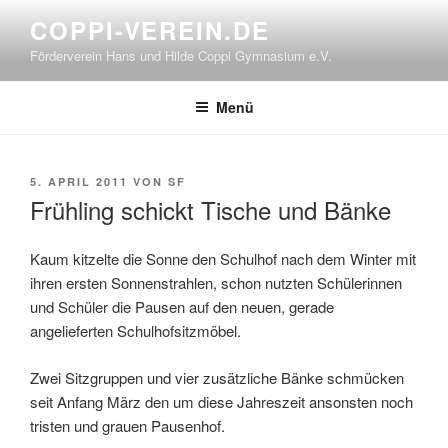
Zum
COPPI-VEREIN.DE
Inhalt
Förderverein Hans und Hilde Coppi Gymnasium e.V.
springen
Menü
VERÖFFENTLICHT
5. APRIL 2011
VON
SF
AM
Frühling schickt Tische und Bänke
Kaum kitzelte die Sonne den Schulhof nach dem Winter mit
ihren ersten Sonnenstrahlen, schon nutzten Schülerinnen
und Schüler die Pausen auf den neuen, gerade
angelieferten Schulhofsitzmöbel.
Zwei Sitzgruppen und vier zusätzliche Bänke schmücken
seit Anfang März den um diese Jahreszeit ansonsten noch
tristen und grauen Pausenhof.