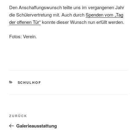
Den Anschaffungswunsch teilte uns im vergangenen Jahr
die Schülervertretung mit. Auch durch
Spenden vom „Tag
der offenen Tür“
konnte dieser Wunsch nun erfüllt werden.
Fotos: Verein.
KATEGORIEN
SCHULHOF
Beitragsnavigation
Vorheriger
ZURÜCK
Beitrag
Galerieausstattung