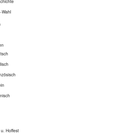
chichte
-Wahl
n
en
tsch
lisch
nzösisch
ein
nisch
 u. Hoffest