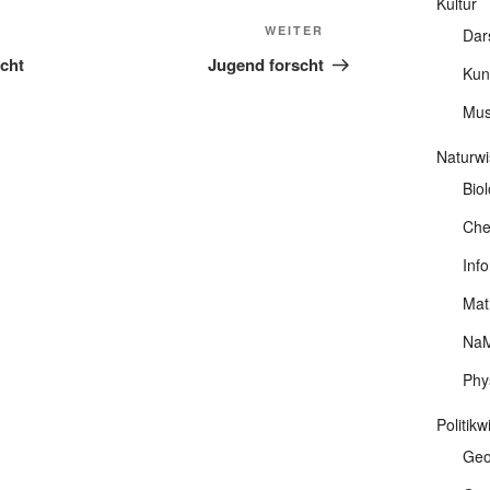
Kultur
Nächster
WEITER
Dar
Beitrag
icht
Jugend forscht
Kun
Mus
Naturwi
Biol
Che
Info
Mat
NaM
Phy
Politik
Geo