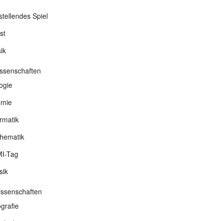
stellendes Spiel
st
ik
ssenschaften
ogie
mie
rmatik
hematik
I-Tag
sik
wissenschaften
grafie