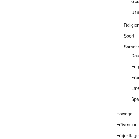
Ges
U18
Religio
Sport
Sprach
Deu
Eng
Fra
Lat
Spa
Howoge
Prävention
Projekttage