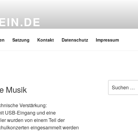
EIN.DE
oppi Gymnasium e.V.
en
Satzung
Kontakt
Datenschutz
Impressum
Suchen
e Musik
nach:
chnische Verstärkung:
mit USB-Eingang und eine
ler wurden von einem Teil der
Schulkonzerten eingesammelt werden