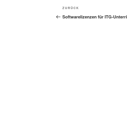
Beitragsnavigation
Vorheriger
ZURÜCK
Beitrag
Softwarelizenzen für ITG-Unterr