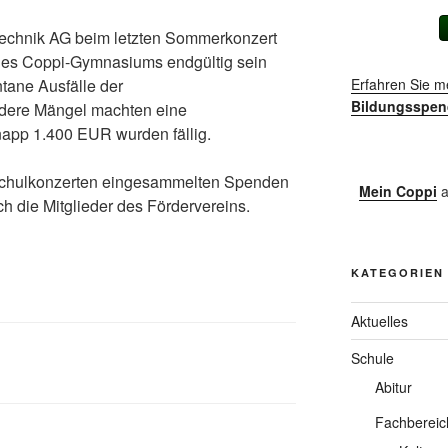
technik AG beim letzten Sommerkonzert
t des Coppi-Gymnasiums endgültig sein
tane Ausfälle der
Erfahren Sie m
Bildungsspen
dere Mängel machten eine
napp 1.400 EUR wurden fällig.
i Schulkonzerten eingesammelten Spenden
Mein Coppi
a
h die Mitglieder des Fördervereins.
KATEGORIEN
Aktuelles
Schule
Abitur
Fachbereic