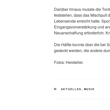
Darüber hinaus musste die Ton
feststellen, dass das Mischpul
Lebensende erreicht hatte. Spon
Eingangsvorverstärkung und an
Neuanschaffung erforderlich. K
Die Hälfte konnte über die be
gedeckt werden, die andere durc
Fotos: Hersteller.
KATEGORIEN
AKTUELLES
,
MUSIK