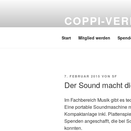
Zum
Inhalt
COPPI-VER
springen
Förderverein Hans und Hilde C
Start
Mitglied werden
Spend
VERÖFFENTLICHT
7. FEBRUAR 2015
VON
SF
AM
Der Sound macht di
Im Fachbereich Musik gibt es te
Eine portable Soundmaschine 
Kompaktanlage inkl. Plattenspie
Spenden angeschafft, die bei 
konnten.