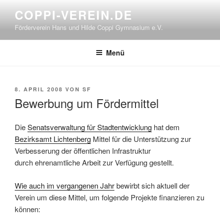
Zum
COPPI-VEREIN.DE
Inhalt
Förderverein Hans und Hilde Coppi Gymnasium e.V.
springen
Menü
VERÖFFENTLICHT
8. APRIL 2008
VON
SF
AM
Bewerbung um Fördermittel
Die
Senatsverwaltung für Stadtentwicklung
hat dem
Bezirksamt Lichtenberg
Mittel für die Unterstützung zur
Verbesserung der öffentlichen Infrastruktur
durch ehrenamtliche Arbeit zur Verfügung gestellt.
Wie auch im vergangenen Jahr
bewirbt sich aktuell der
Verein um diese Mittel, um folgende Projekte finanzieren zu
können: