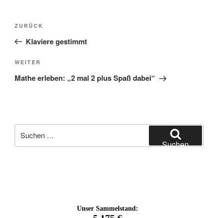
Beitragsnavigation
Vorheriger
ZURÜCK
Beitrag
Klaviere gestimmt
Nächster
WEITER
Beitrag
Mathe erleben: „2 mal 2 plus Spaß dabei“
Suchen
nach:
Suchen